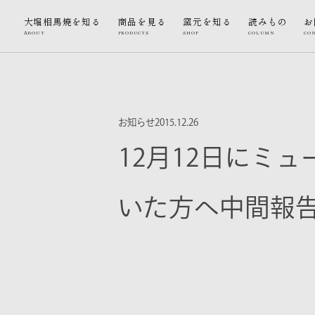
大堀相馬焼を知る
商品を見る
窯元を知る
読みもの
お
ABOUT
PRODUCTS
SHOP
COLUMN
CO
お知らせ
2015.12.26
12月12日にミ
いた方へ中間報