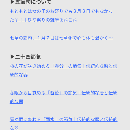
▶五節句について
もともとは女の子のお祭りでも３月３日でもなかっ
た？！｜ひな祭りの雑学あれこれ
七草の節句、１月７日は七草粥で心も体も温かく…
▶二十四節気
桜の花が咲き始める「春分」の節気｜伝統的な暦と伝
統的な器
冬眠から目覚める「啓蟄」の節気｜伝統的な暦と伝統
的な器
雪が雨に変わる「雨水」の節気｜伝統的な暦と伝統的
な器